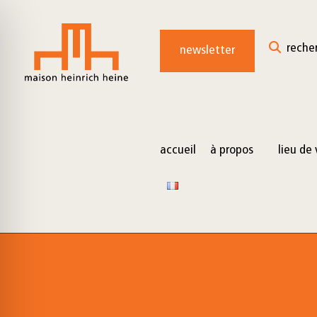
for:
Skip
to
reche
newsletter
content
accueil
à propos
lieu de 