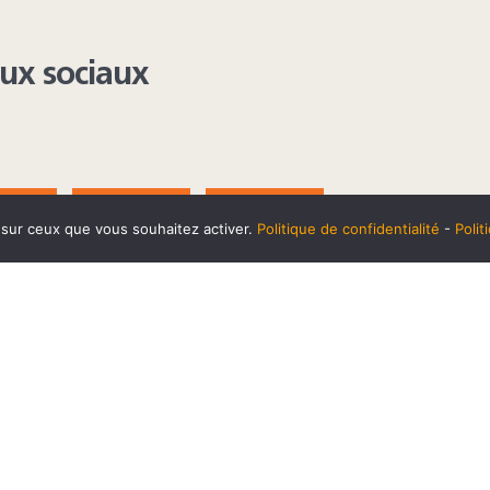
aux sociaux
AGRAM
YOUTUBE
LINKEDIN
e sur ceux que vous souhaitez activer.
Politique de confidentialité
-
Poli
t
10 SEPTEMBRE
Horaires et accès
Mentions 