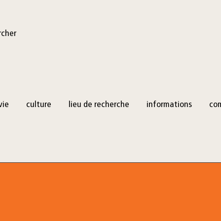
rcher
vie
culture
lieu de recherche
informations
co