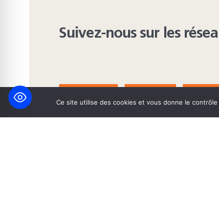
Suivez-nous sur les rése
FACEBOOK
BLUESKY
INST
Ce site utilise des cookies et vous donne le contrôl
© 2026 Maison Heinrich Heine • Création de solutions interne