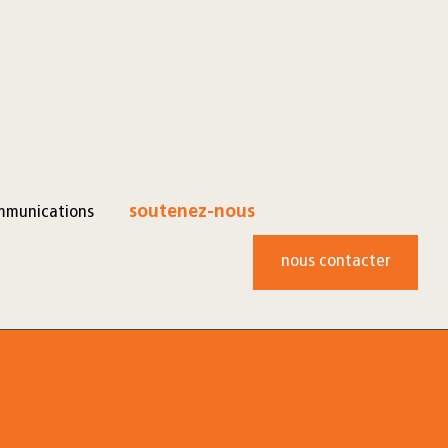
mmunications
soutenez-nous
nous contacter