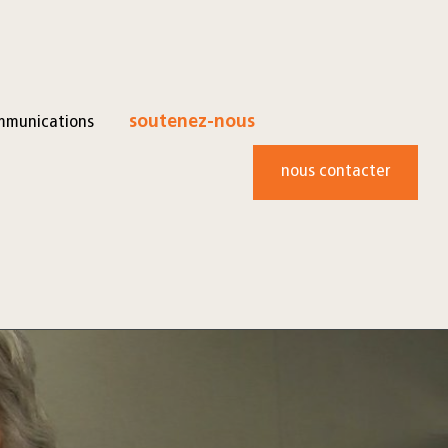
mmunications
soutenez-nous
nous contacter