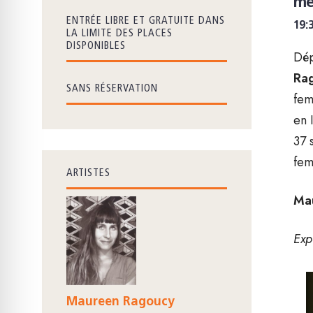
me
ENTRÉE LIBRE ET GRATUITE DANS
19:
LA LIMITE DES PLACES
DISPONIBLES
Dép
Ra
SANS RÉSERVATION
fem
en 
37 
fem
ARTISTES
Ma
Exp
Maureen Ragoucy