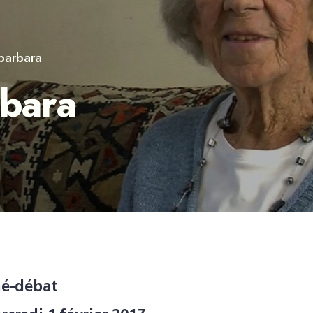
 barbara
rbara
né-débat