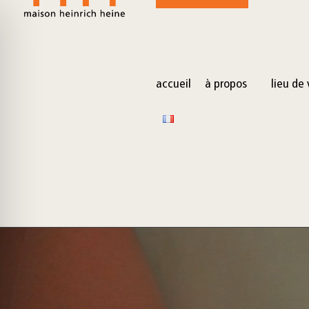
for:
Skip
to
content
accueil
à propos
lieu de 