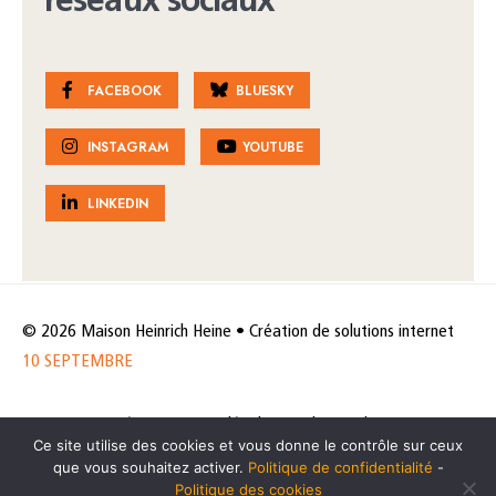
réseaux sociaux
FACEBOOK
BLUESKY
INSTAGRAM
YOUTUBE
LINKEDIN
© 2026 Maison Heinrich Heine • Création de solutions internet
10 SEPTEMBRE
Horaires et accès
Mentions légales
Politique de protection
Ce site utilise des cookies et vous donne le contrôle sur ceux
de données
Politique des cookies
que vous souhaitez activer.
Politique de confidentialité
-
Politique des cookies