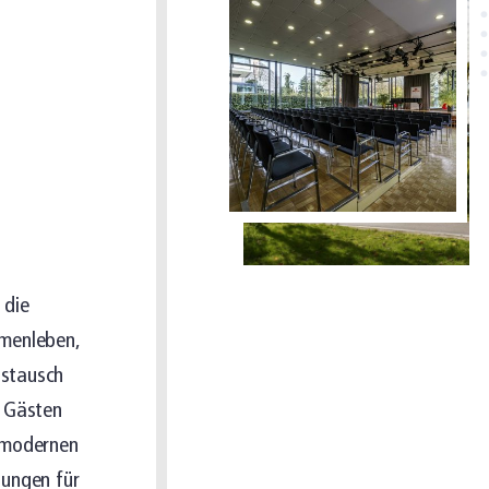
 die
mmenleben,
ustausch
d Gästen
d modernen
zungen für