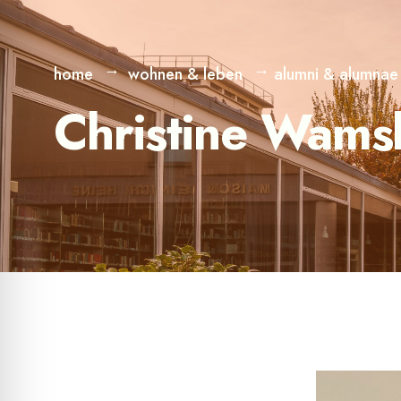
home
wohnen & leben
alumni & alumnae
Christine Wams