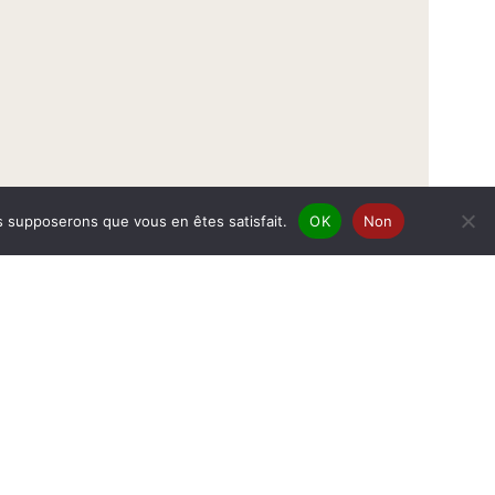
us supposerons que vous en êtes satisfait.
OK
Non