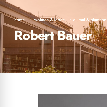
home
wohnen & leben
alumni & alumnae
Robert Bauer