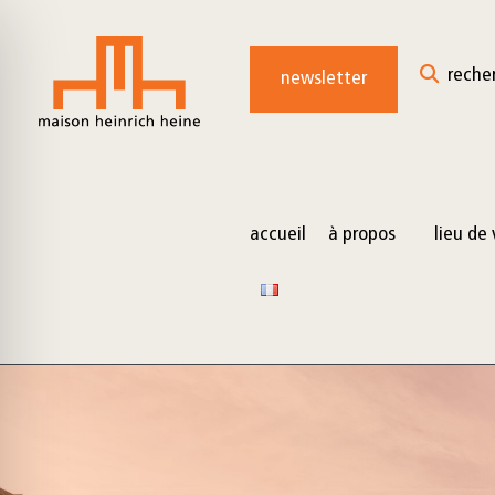
for:
Skip
to
reche
newsletter
content
accueil
à propos
lieu de 