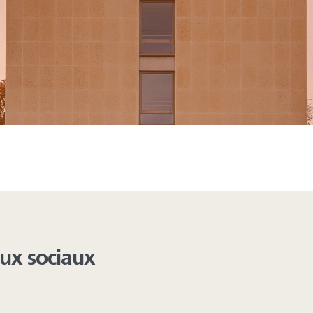
ing from these lists...
aux sociaux