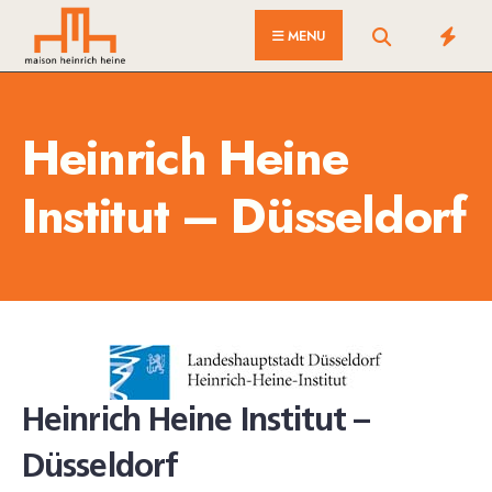
for:
Skip
MENU
to
content
Heinrich Heine
Institut – Düsseldorf
Heinrich Heine Institut –
Düsseldorf