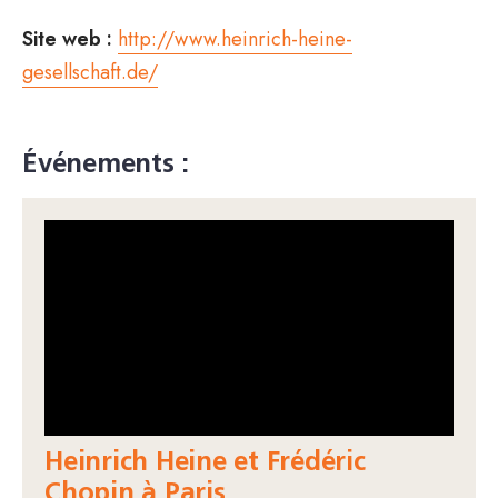
Site web :
http://www.heinrich-heine-
gesellschaft.de/
Événements :
Heinrich Heine et Frédéric
Chopin à Paris