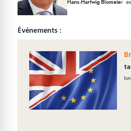
Hans-Hartwig Blomeie
r es
Événements :
Br
ta
lun