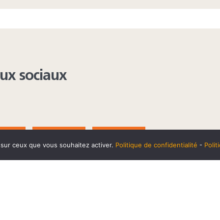
aux sociaux
AGRAM
YOUTUBE
LINKEDIN
e sur ceux que vous souhaitez activer.
Politique de confidentialité
-
Poli