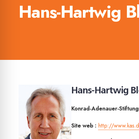
Hans-Hartwig B
Hans-Hartwig B
Konrad-Adenauer-Stiftung
Site web :
http://www.kas.