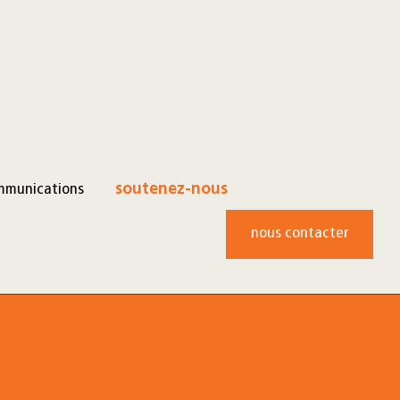
mmunications
soutenez-nous
nous contacter