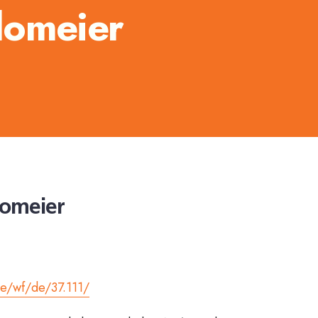
lomeier
lomeier
de/wf/de/37.111/