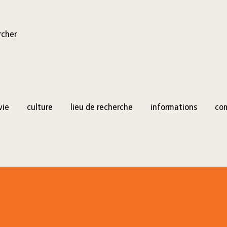
rcher
vie
culture
lieu de recherche
informations
co