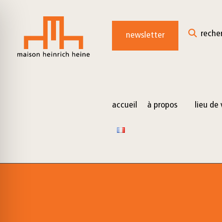
for:
Skip
to
reche
newsletter
content
accueil
à propos
lieu de 