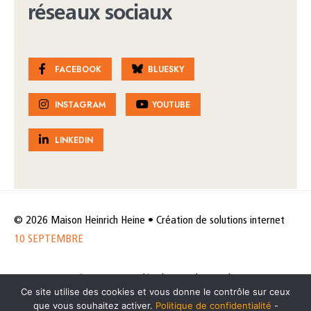
réseaux sociaux
FACEBOOK
BLUESKY
INSTAGRAM
YOUTUBE
LINKEDIN
© 2026 Maison Heinrich Heine • Création de solutions internet
10 SEPTEMBRE
Horaires et accès
Mentions légales
Politique de protection
Ce site utilise des cookies et vous donne le contrôle sur ceux
de données
Politique des cookies
que vous souhaitez activer.
Politique de confidentialité
-