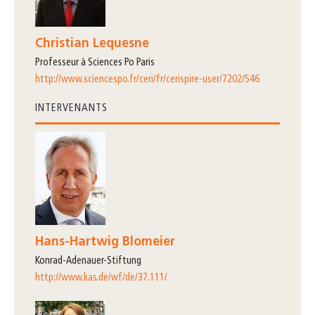
Christian Lequesne
professeur à Sciences Po Paris
http://www.sciencespo.fr/ceri/fr/cerispire-user/7202/546
INTERVENANTS
Hans-Hartwig Blomeier
Konrad-Adenauer-Stiftung
http://www.kas.de/wf/de/37.111/