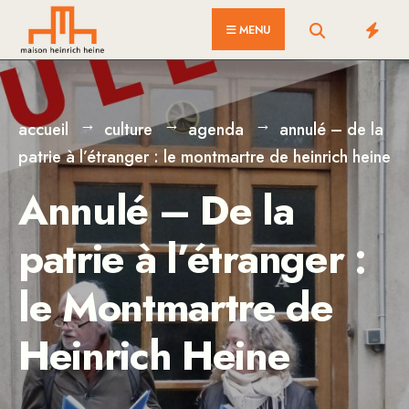
for:
Skip
MENU
to
content
accueil
culture
agenda
annulé – de la
patrie à l’étranger : le montmartre de heinrich heine
Annulé – De la
patrie à l’étranger :
le Montmartre de
Heinrich Heine