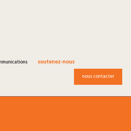
mmunications
soutenez-nous
nous contacter