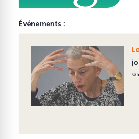
Événements :
Le
jo
sam