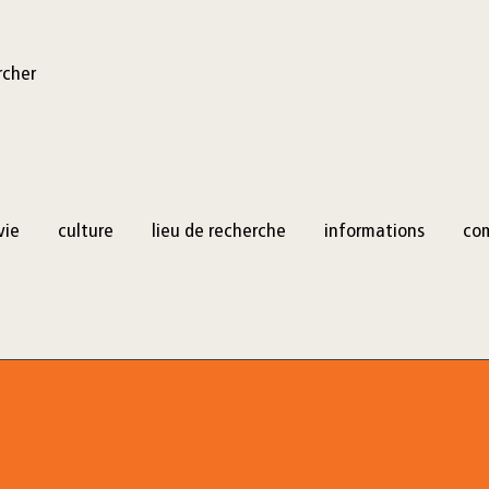
rcher
vie
culture
lieu de recherche
informations
co