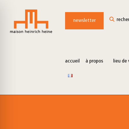
for:
Skip
to
reche
newsletter
content
accueil
à propos
lieu de 