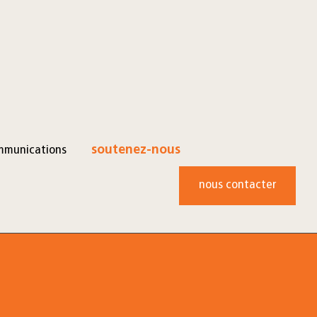
mmunications
soutenez-nous
nous contacter