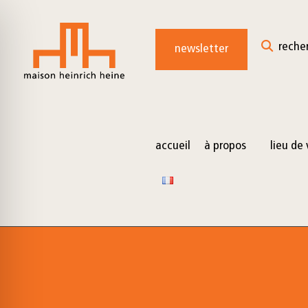
for:
Skip
to
reche
newsletter
content
accueil
à propos
lieu de 