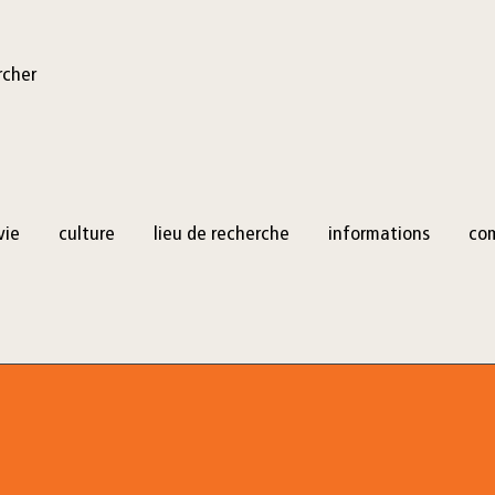
rcher
vie
culture
lieu de recherche
informations
co