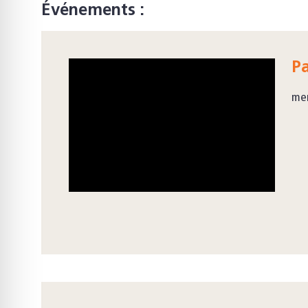
Événements :
P
mer