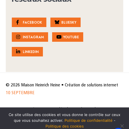
FACEBOOK
BLUESKY
INSTAGRAM
YOUTUBE
LINKEDIN
© 2026 Maison Heinrich Heine • Création de solutions internet
10 SEPTEMBRE
Horaires et accès
Mentions légales
Politique de protection
Ce site utilise des cookies et vous donne le contrôle sur ceux
de données
Politique des cookies
que vous souhaitez activer.
Politique de confidentialité
-
Politique des cookies