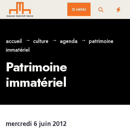
for:
Skip
MENU
to
content
accueil
culture
agenda
patrimoine
immatériel
Patrimoine
immatériel
mercredi 6 juin 2012