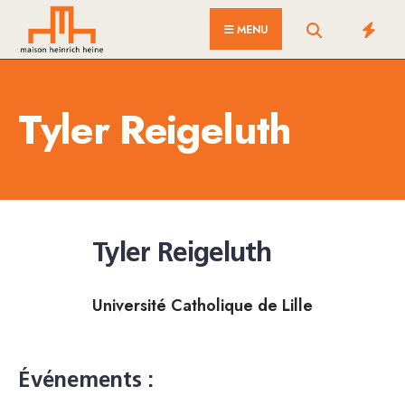
for:
Skip
MENU
to
content
Tyler Reigeluth
Tyler Reigeluth
Université Catholique de Lille
Événements :