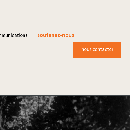
mmunications
soutenez-nous
nous contacter