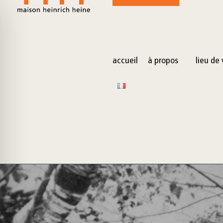
for:
Skip
to
content
accueil
à propos
lieu de 