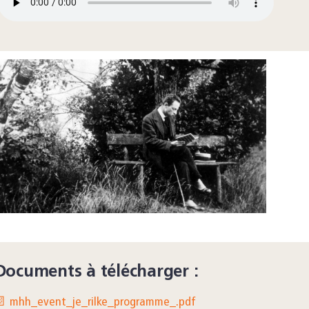
Documents à télécharger :
 mhh_event_je_rilke_programme_.pdf