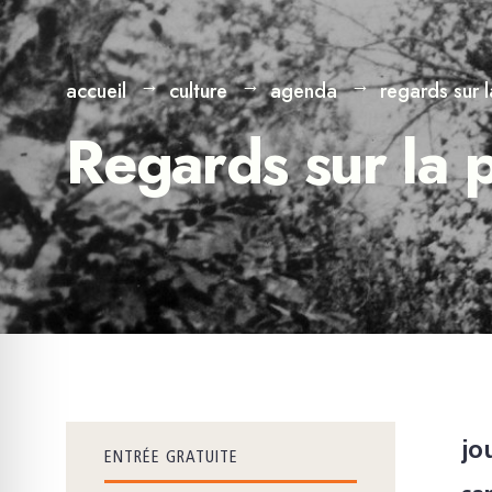
accueil
culture
agenda
regards sur l
Regards sur la 
jo
ENTRÉE GRATUITE