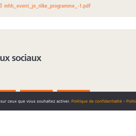
 mhh_event_je_rilke_programme_-1.pdf
aux sociaux
AGRAM
YOUTUBE
LINKEDIN
e sur ceux que vous souhaitez activer.
Politique de confidentialité
-
Poli