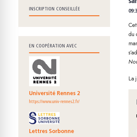
sa
INSCRIPTION CONSEILLÉE
09:
Cet
du 
man
EN COOPÉRATION AVEC
s’a
Nou
La 
Université Rennes 2
https://www.univ-rennes2.fr/
Lettres Sorbonne