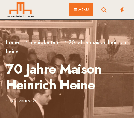
MENU
home
neuigkeiten
70 jahre maison heinrich
heine
70 Jahre Maison
Heinrich Heine
15 DEZEMBER 2025