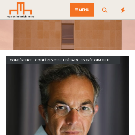
for:
Skip
MENU
to
content
CONFÉRENCE
•
CONFÉRENCES ET DÉBATS
•
ENTRÉE GRATUITE
•
INSCRIPTION